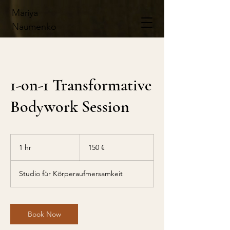
Mariya
Naumenko
1-on-1 Transformative
Bodywork Session
150
Euro
1 hr
1
150 €
h
Studio für Körperaufmersamkeit
Book Now